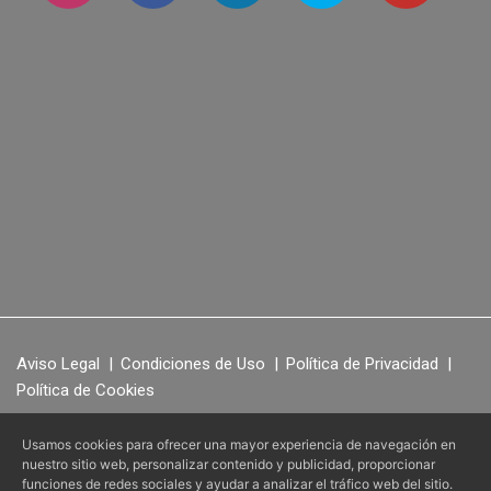
Aviso Legal
|
Condiciones de Uso
|
Política de Privacidad
|
Política de Cookies
Usamos cookies para ofrecer una mayor experiencia de navegación en
nuestro sitio web, personalizar contenido y publicidad, proporcionar
RegenerO
IV Station
© 2026 -
- Todos los derechos reservados.
3
funciones de redes sociales y ayudar a analizar el tráfico web del sitio.