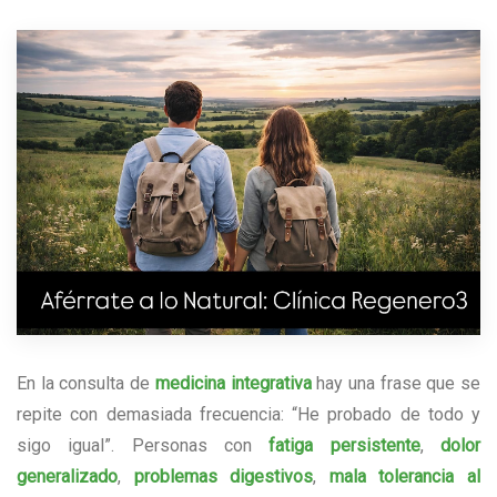
En la consulta de
medicina integrativa
hay una frase que se
repite con demasiada frecuencia: “He probado de todo y
sigo igual”. Personas con
fatiga persistente
,
dolor
generalizado
,
problemas digestivos
,
mala tolerancia al