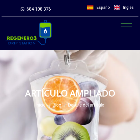
Español
Inglés
684 108 376
ARTÍCULO AMPLIADO
Inicio
/
Blog
/
Detalle del artículo