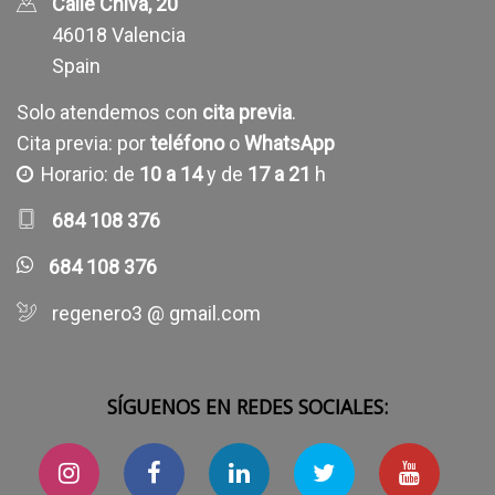
Calle Chiva, 20
46018 Valencia
Spain
Solo atendemos con
cita previa
.
Cita previa: por
teléfono
o
WhatsApp
Horario: de
10 a 14
y de
17 a 21
h
684 108 376
684 108 376
regenero3 @ gmail.com
SÍGUENOS EN REDES SOCIALES: