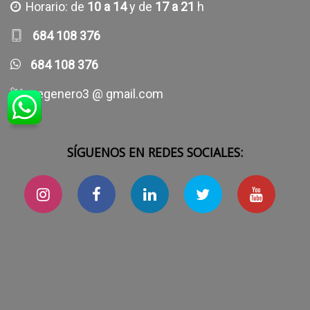
Horario: de
10 a 14
y de
17 a 21
h
684 108 376
684 108 376
regenero3 @ gmail.com
SÍGUENOS EN REDES SOCIALES: