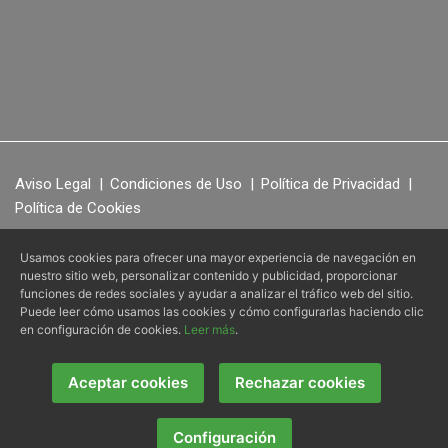
Aviso Legal
|
Condiciones de Uso
|
Política de Privacidad
|
Política de Cookies
Usamos cookies para ofrecer una mayor experiencia de navegación en
nuestro sitio web, personalizar contenido y publicidad, proporcionar
RegenerO
IV Station
© 2026 -
- Todos los derechos reservados.
3
funciones de redes sociales y ayudar a analizar el tráfico web del sitio.
Puede leer cómo usamos las cookies y cómo configurarlas haciendo clic
Ilustra Marketing, SL
Página web diseñada por
- Powered by
en configuración de cookies.
Leer más
.
Alvasolution, SL
Aceptar cookies
Rechazar cookies
Configuración