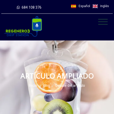
Español
Inglés
684 108 376
ARTÍCULO AMPLIADO
Inicio
/
Blog
/
Detalle del artículo