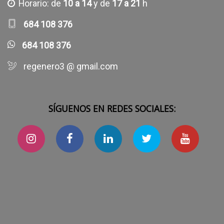
Horario: de
10 a 14
y de
17 a 21
h
684 108 376
684 108 376
regenero3 @ gmail.com
SÍGUENOS EN REDES SOCIALES: